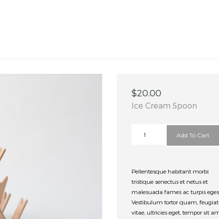
$
20.00
Ice Cream Spoon
Ice
Add To Cart
Cream
Spoon
quantity
Pellentesque habitant morbi
tristique senectus et netus et
malesuada fames ac turpis eges
Vestibulum tortor quam, feugiat
vitae, ultricies eget, tempor sit a