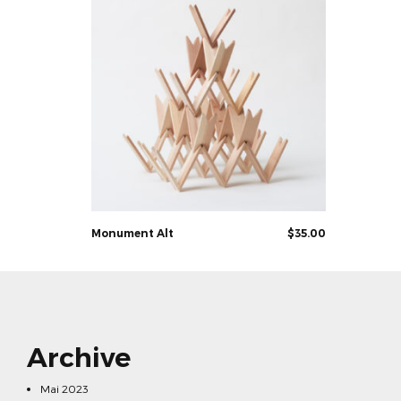
Rated
4.50
out of 5
Monument Alt
$
35.00
Archive
Mai 2023