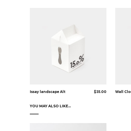
Rated
4.67
out of 5
Issay landscape Alt
$
35.00
Wall Clo
YOU MAY ALSO LIKE…