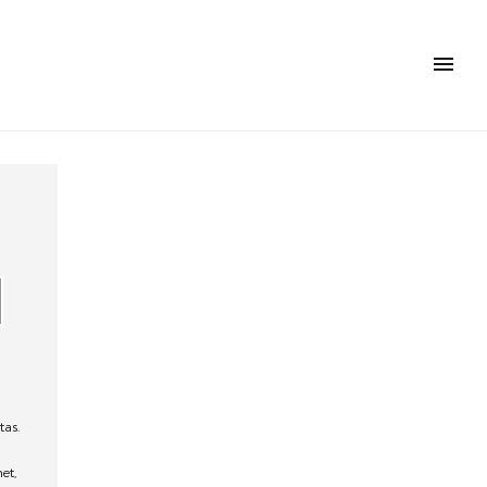
tas.
met,