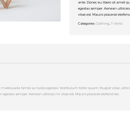
ante. Donec eu libero sit amet 
egestas semper. Aenean ultricie
vitae est. Mauris placerat eleifend
Categories:
Clothing
,
T-shirts
t malesuada fames ac turpis egestas. Vestibulum tortor quam, feugiat vitae, ultric
 egestas semper. Aenean ultricies mi vitae est. Mauris placerat eleifend leo.