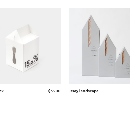
Rated
Rated
4.00
3.00
out of 5
out of 5
ck
$
35.00
Issay landscape