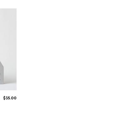
$
35.00